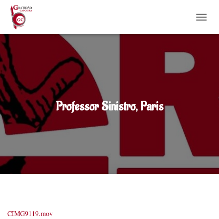
DÉPLI
Professor Sinistro, Paris
CIMG9119.mov