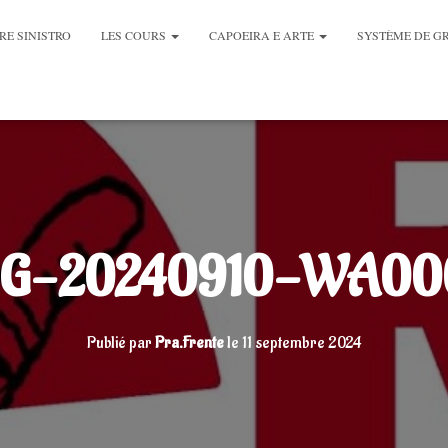
RE SINISTRO
LES COURS
CAPOEIRA E ARTE
SYSTÈME DE G
MG-20240910-WA00
Publié par
Pra.Frente
le
11 septembre 2024