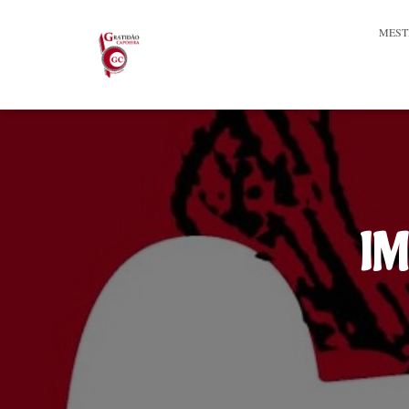
MEST
I