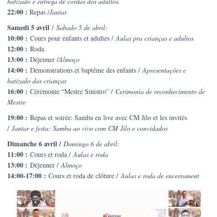
batizado e entrega de cordas dos adultos.
22:00 :
Repas /
Jantar
Samedi 5 avril
/
Sabado 5 de abril:
10:00 :
Cours pour enfants et adultes /
Aulas pra crianças e adultos
12:00 :
Roda
13:00 :
Déjeuner /
Almoço
14:00 :
Démonstrations et baptême des enfants /
Apresentações e
batizado das crianças
16:00 :
Cérémonie “Mestre Sinistro” /
Cerimonia de reconhecimento de
Mestre
19:00 :
Repas et soirée: Samba en live avec CM Jilo et les invités
/
Jantar e festa: Samba ao vivo com CM Jilo e convidados
Dimanche 6 avril /
Domingo 6 de abril:
11:00 :
Cours et roda /
Aulas e roda
13:00 :
Déjeuner /
Almoço
14:00-17:00 :
Cours et roda de clôture /
Aulas e roda de encerrament