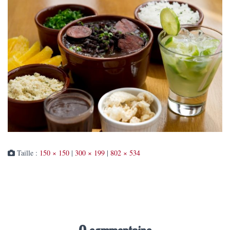
Taille :
150 × 150
|
300 × 199
|
802 × 534