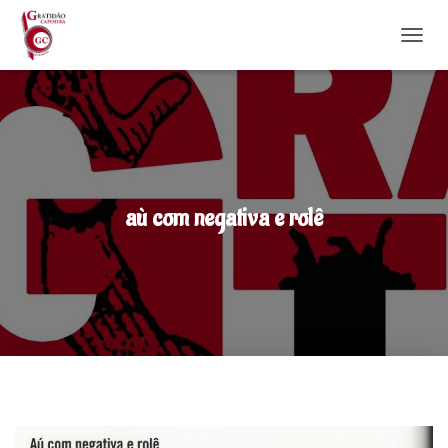
DÉPLI
aù com negativa e rolê