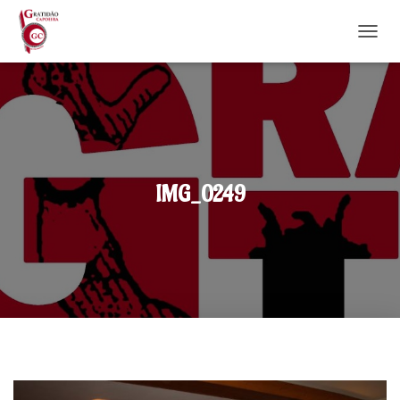
DÉPLI
IMG_0249