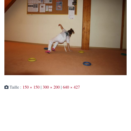
Taille :
150 × 150
|
300 × 200
|
640 × 427